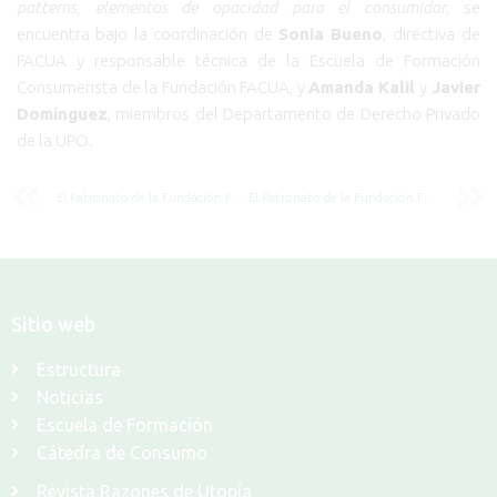
patterns, elementos de opacidad para el consumidor
, se
encuentra bajo la coordinación de
Sonia Bueno
, directiva de
FACUA y responsable técnica de la Escuela de Formación
Consumerista de la Fundación FACUA, y
Amanda Kalil
y
Javier
Domínguez
, miembros del Departamento de Derecho Privado
de la UPO.
El Patronato de la Fundación FACUA analiza su actividad en 2025 y presenta sus propuestas para 2026
El Patronato de la Fundación FACUA aprueba su memoria y cuentas anuales de 2025 y renueva sus cargos para el nuevo mandato
Sitio web
Estructura
Noticias
Escuela de Formación
Cátedra de Consumo
Revista Razones de Utopía