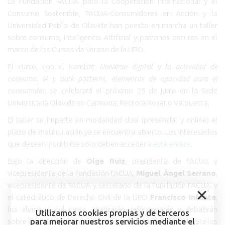
La Fundación FACUA para la Cooperación Internacional y el
Consumo Sostenible, FACUA-Consumidores en Acción y la
Universidad Pablo de Olavide han puesto en marcha un taller
sobre consumo, Inteligencia Artificial y patrones oscuros en el
marco de los Cursos de Verano de la UPO.
El curso, con el nombre
Universo digital y la actividad de
consumo. IA y dark patterns, elementos de opacidad para el
consumidor
, se celebrará el próximo 25 de junio en la Sede
Universitaria Olavide en Carmona, Rectora Rosario Valpuesta.
El taller se imparte en modalidad dual (presencial y online) el
plazo de matriculación ya se encuentra abierto. Los interesados
que deseen inscribirse sólo deben acceder
a este enlace
.
Bajo la dirección de
Olga Ruiz
, presidenta de FACUA y
vicepresidenta de la Fundación FACUA,
Miguel Ángel Serrano
,
vicepresidente de FACUA y secretario de la Fundación FACUA, y
el catedrático de Derecho Civil de la UPO
Francisco Infante
,
los alumnos del curso analizarán, reflexionarán y debatirán
Utilizamos cookies propias y de terceros
sobre los desafíos que presenta la inteligencia artificial para los
para mejorar nuestros servicios mediante el