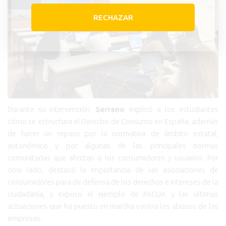
RECHAZAR
Durante su intervención,
Serrano
explicó a los estudiantes
cómo se estructura el Derecho de Consumo en España, además
de hacer un repaso por la normativa de ámbito estatal,
autonómico y por algunas de las principales normas
comunitarias que afectan a los consumidores y usuarios. Por
otro lado, destacó la importancia de las asociaciones de
consumidores para de defensa de los derechos e intereses de la
ciudadanía, y expuso el ejemplo de FACUA y las últimas
actuaciones que ha puesto en marcha contra los abusos de las
empresas.