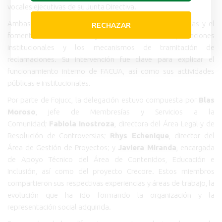
vocales ejecutivas de su Junta Directiva.
Ambas aportaron su experiencia en el manejo de quejas y el
RECHAZAR
fomento de la afiliación y fidelización de socios, relaciones
institucionales y los mecanismos de tramitación de
reclamaciones. Su intervención fue clave para explicar el
funcionamiento interno de FACUA, así como sus actividades
públicas e institucionales.
Por parte de Fojucc, la delegación estuvo compuesta por
Blas
Moroso
, jefe de Membresías y Servicios a la
Comunidad;
Fabiola Inostroza
, directora del Área Legal y de
Resolución de Controversias;
Rhys Echenique
, director del
Área de Gestión de Proyectos; y
Javiera Miranda
, encargada
de Apoyo Técnico del Área de Contenidos, Educación e
Inclusión, así como del proyecto Crecore. Estos miembros
compartieron sus respectivas experiencias y áreas de trabajo, la
evolución que ha ido formando la organización y la
representación social adquirida.