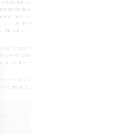
n representantes
ependiente de la
nternacional de
ectora del CEAP
la Dirección de
 de la Fundación
cto denominado
Local en Cuba se
go de los cuatro
y mobiliario del