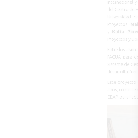
Internacional 
del Centro de 
Universidad 
Proyectos,
Mai
y
Katia Pine
Proyectos y Don
Entre los asun
FACUA para do
Sistema de Ges
desarrollará en
Este proyecto 
años, consisten
CEAP, para faci