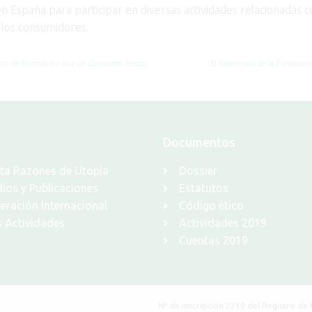
n España para participar en diversas actividades relacionadas c
 los consumidores.
La Fundación FACUA participa en la presentación del Centro de Formación por un Consumo Responsable y Sostenible
El Patronato de la Fundació
Documentos
sta Razones de Utopía
Dossier
ios y Publicaciones
Estatutos
ración Internacional
Código ético
s Actividades
Actividades 2019
Cuentas 2019
Nº de inscripción 2219 del Registro de 