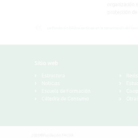
organización e
protección de
Sitio web
Estructura
Revi
Noticias
Estud
Escuela de Formación
Coope
Cátedra de Consumo
Otra
2020©Fundación FACUA