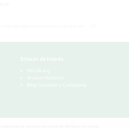
on la
n FACUA hace balance de su actividad en lo que va de 2025
Enlaces de interés
FACUA.org
Archivo Histórico
Blog Consumo y Ciudadanía
Fundaciones de competencia estatal del Ministerio de Justicia.