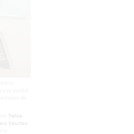
centro,
es y se pondrá
sentantes de
 con
Yalina
aco Sánchez
,
e la