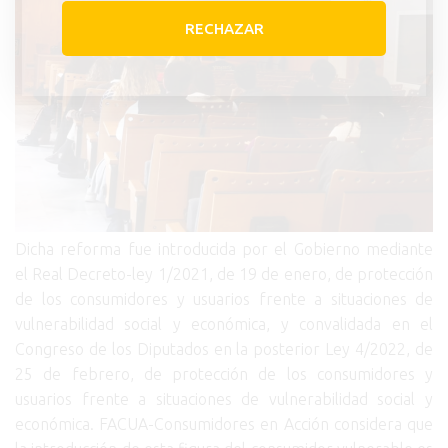
RECHAZAR
Dicha reforma fue introducida por el Gobierno mediante
el Real Decreto-ley 1/2021, de 19 de enero, de protección
de los consumidores y usuarios frente a situaciones de
vulnerabilidad social y económica, y convalidada en el
Congreso de los Diputados en la posterior Ley 4/2022, de
25 de febrero, de protección de los consumidores y
usuarios frente a situaciones de vulnerabilidad social y
económica. FACUA-Consumidores en Acción considera que